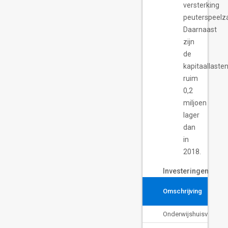
versterking
peuterspeelz
Daarnaast
zijn
de
kapitaallaste
ruim
0,2
miljoen
lager
dan
in
2018.
Investeringen
Omschrijving
Onderwijshuisvesting