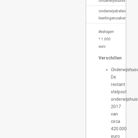
onderwijshuisvesting
Volkshuisvesting, ruimtelijke ordening en stedelijke vernieuwing
onderwijsbeleid en
leerlingenzaken
Bedragen
* 1.000
euro
Verschillen
Onderwijshuisv
De
restant
stelpost
onderwijshuis
2017
van
circa
420.000
euro