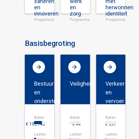
saneren
werk
met
en
en
herwonnen
innoveren
zorg
identiteit
Programma
Programma
Programma
Basisbegroting
Bestuur
Veiligheid
Verkeer
en
en
ondersteuning
vervoer
Baten
Baten
Baten
€ 195.740
€ 44
€ 537
Lasten
Lasten
Lasten