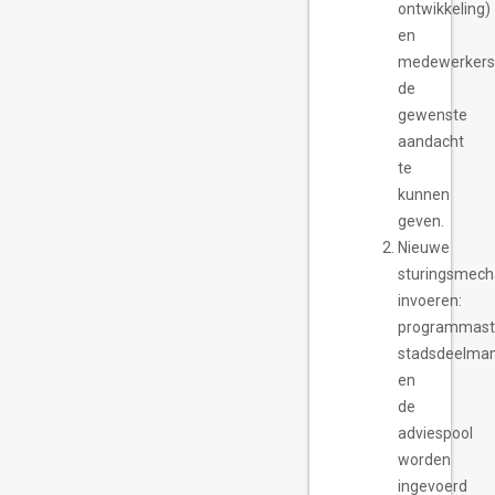
ontwikkeling)
en
medewerkers
de
gewenste
aandacht
te
kunnen
geven.
Nieuwe
sturingsmec
invoeren:
programmastu
stadsdeelma
en
de
adviespool
worden
ingevoerd