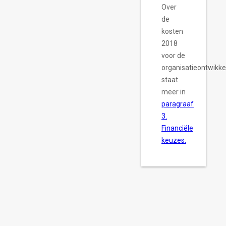
Over
de
kosten
2018
voor de
organisatieontwikke
staat
meer in
paragraaf
3.
Financiële
keuzes.