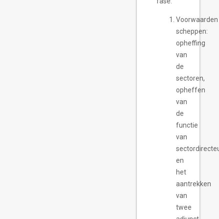
fase.
Voorwaarden
scheppen:
opheffing
van
de
sectoren,
opheffen
van
de
functie
van
sectordirecte
en
het
aantrekken
van
twee