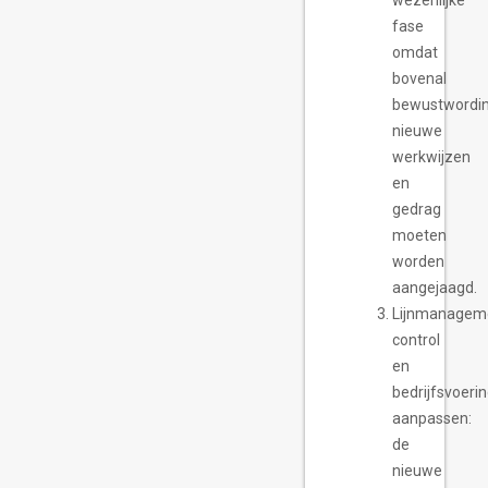
wezenlijke
fase
omdat
bovenal
bewustwordin
nieuwe
werkwijzen
en
gedrag
moeten
worden
aangejaagd.
Lijnmanagem
control
en
bedrijfsvoeri
aanpassen:
de
nieuwe