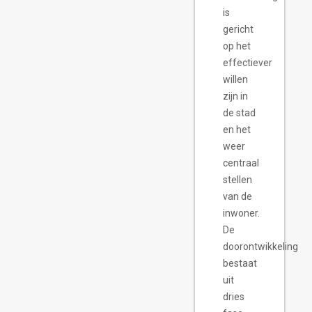
 projecten
is
gericht
op het
effectiever
willen
zijn in
de stad
en het
weer
centraal
stellen
van de
inwoner.
De
doorontwikkeling
bestaat
uit
dries