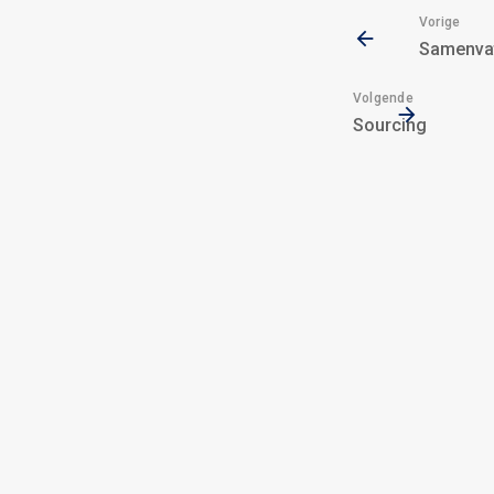
Vorige
Samenvat
Volgende
Sourcing